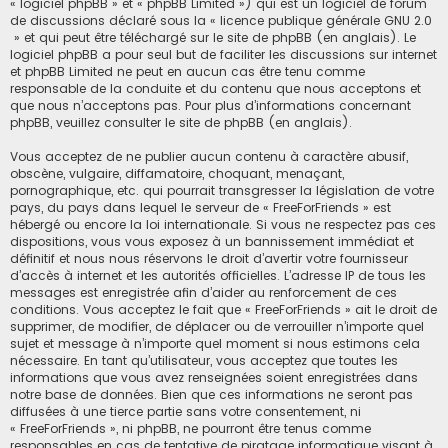
« logiciel phpBB » et « phpBB Limited ») qui est un logiciel de forum
de discussions déclaré sous la «
licence publique générale GNU 2.0
» et qui peut être téléchargé sur
le site de phpBB
(en anglais). Le
logiciel phpBB a pour seul but de faciliter les discussions sur internet
et phpBB Limited ne peut en aucun cas être tenu comme
responsable de la conduite et du contenu que nous acceptons et
que nous n’acceptons pas. Pour plus d’informations concernant
phpBB, veuillez consulter
le site de phpBB
(en anglais).
Vous acceptez de ne publier aucun contenu à caractère abusif,
obscène, vulgaire, diffamatoire, choquant, menaçant,
pornographique, etc. qui pourrait transgresser la législation de votre
pays, du pays dans lequel le serveur de « FreeForFriends » est
hébergé ou encore la loi internationale. Si vous ne respectez pas ces
dispositions, vous vous exposez à un bannissement immédiat et
définitif et nous nous réservons le droit d’avertir votre fournisseur
d’accès à internet et les autorités officielles. L’adresse IP de tous les
messages est enregistrée afin d’aider au renforcement de ces
conditions. Vous acceptez le fait que « FreeForFriends » ait le droit de
supprimer, de modifier, de déplacer ou de verrouiller n’importe quel
sujet et message à n’importe quel moment si nous estimons cela
nécessaire. En tant qu’utilisateur, vous acceptez que toutes les
informations que vous avez renseignées soient enregistrées dans
notre base de données. Bien que ces informations ne seront pas
diffusées à une tierce partie sans votre consentement, ni
« FreeForFriends », ni phpBB, ne pourront être tenus comme
responsables en cas de tentative de piratage informatique visant à