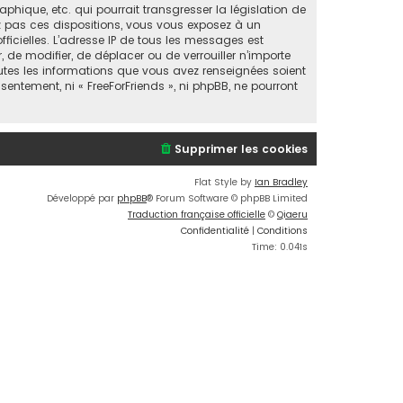
ique, etc. qui pourrait transgresser la législation de
ez pas ces dispositions, vous vous exposez à un
fficielles. L’adresse IP de tous les messages est
, de modifier, de déplacer ou de verrouiller n’importe
utes les informations que vous avez renseignées soient
entement, ni « FreeForFriends », ni phpBB, ne pourront
Supprimer les cookies
Flat Style by
Ian Bradley
Développé par
phpBB
® Forum Software © phpBB Limited
Traduction française officielle
©
Qiaeru
Confidentialité
|
Conditions
Time: 0.041s