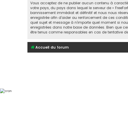
Vous acceptez de ne publier aucun contenu à caractère 
votre pays, du pays dans lequel le serveur de « FreeFor
bannissement immédiat et définitif et nous nous réservons
enregistrée afin d’aider au renforcement de ces conditio
quel sujet et message à n’importe quel moment si nous
enregistrées dans notre base de données. Bien que ces 
être tenus comme responsables en cas de tentative d
Accueil du forum