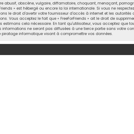
abusif, obscène, vulgaire, diffamatoire, choquant, menaçant, pornograph
Friends » est hébergé ou encore la loi internationale. Si vous ne respect
 le droit d’avertir votre fournisseur d’accès à internet et les autorités o
ns. Vous acceptez le fait que « FreeForFriends » ait le droit de supprimer
 estimons cela nécessaire. En tant qu’utilisateur, vous acceptez que to
informations ne seront pas diffusées à une tierce partie sans votre cons
e piratage informatique visant à compromettre vos données.