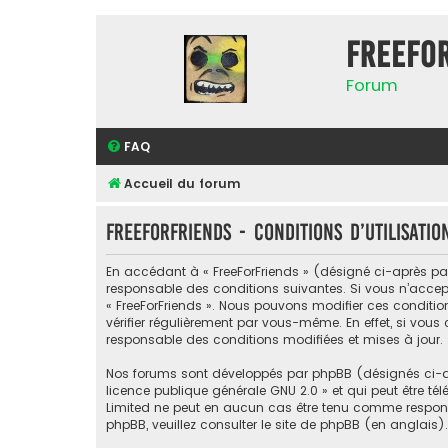
FreeFo
Forum
FAQ
Accueil du forum
FreeForFriends - Conditions d’utilisatio
En accédant à « FreeForFriends » (désigné ci-après par «
responsable des conditions suivantes. Si vous n’accept
« FreeForFriends ». Nous pouvons modifier ces conditi
vérifier régulièrement par vous-même. En effet, si vous
responsable des conditions modifiées et mises à jour.
Nos forums sont développés par phpBB (désignés ci-apr
licence publique générale GNU 2.0
» et qui peut être té
Limited ne peut en aucun cas être tenu comme respon
phpBB, veuillez consulter
le site de phpBB
(en anglais).