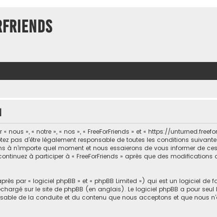
rFriends
n
 nous », « notre », « nos », « FreeForFriends » et « https://unturned.freef
ez pas d’être légalement responsable de toutes les conditions suivantes, 
ons à n’importe quel moment et nous essaierons de vous informer de ce
 continuez à participer à « FreeForFriends » après que des modifications 
ès par « logiciel phpBB » et « phpBB Limited ») qui est un logiciel de 
léchargé sur
le site de phpBB
(en anglais). Le logiciel phpBB a pour seul b
sable de la conduite et du contenu que nous acceptons et que nous n’