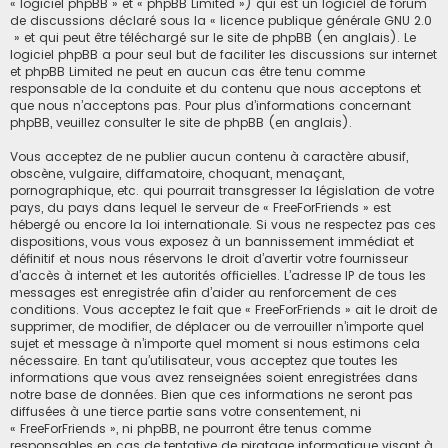
« logiciel phpBB » et « phpBB Limited ») qui est un logiciel de forum
de discussions déclaré sous la «
licence publique générale GNU 2.0
» et qui peut être téléchargé sur
le site de phpBB
(en anglais). Le
logiciel phpBB a pour seul but de faciliter les discussions sur internet
et phpBB Limited ne peut en aucun cas être tenu comme
responsable de la conduite et du contenu que nous acceptons et
que nous n’acceptons pas. Pour plus d’informations concernant
phpBB, veuillez consulter
le site de phpBB
(en anglais).
Vous acceptez de ne publier aucun contenu à caractère abusif,
obscène, vulgaire, diffamatoire, choquant, menaçant,
pornographique, etc. qui pourrait transgresser la législation de votre
pays, du pays dans lequel le serveur de « FreeForFriends » est
hébergé ou encore la loi internationale. Si vous ne respectez pas ces
dispositions, vous vous exposez à un bannissement immédiat et
définitif et nous nous réservons le droit d’avertir votre fournisseur
d’accès à internet et les autorités officielles. L’adresse IP de tous les
messages est enregistrée afin d’aider au renforcement de ces
conditions. Vous acceptez le fait que « FreeForFriends » ait le droit de
supprimer, de modifier, de déplacer ou de verrouiller n’importe quel
sujet et message à n’importe quel moment si nous estimons cela
nécessaire. En tant qu’utilisateur, vous acceptez que toutes les
informations que vous avez renseignées soient enregistrées dans
notre base de données. Bien que ces informations ne seront pas
diffusées à une tierce partie sans votre consentement, ni
« FreeForFriends », ni phpBB, ne pourront être tenus comme
responsables en cas de tentative de piratage informatique visant à