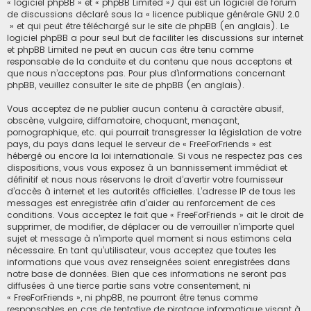
« logiciel phpBB » et « phpBB Limited ») qui est un logiciel de forum
de discussions déclaré sous la «
licence publique générale GNU 2.0
» et qui peut être téléchargé sur
le site de phpBB
(en anglais). Le
logiciel phpBB a pour seul but de faciliter les discussions sur internet
et phpBB Limited ne peut en aucun cas être tenu comme
responsable de la conduite et du contenu que nous acceptons et
que nous n’acceptons pas. Pour plus d’informations concernant
phpBB, veuillez consulter
le site de phpBB
(en anglais).
Vous acceptez de ne publier aucun contenu à caractère abusif,
obscène, vulgaire, diffamatoire, choquant, menaçant,
pornographique, etc. qui pourrait transgresser la législation de votre
pays, du pays dans lequel le serveur de « FreeForFriends » est
hébergé ou encore la loi internationale. Si vous ne respectez pas ces
dispositions, vous vous exposez à un bannissement immédiat et
définitif et nous nous réservons le droit d’avertir votre fournisseur
d’accès à internet et les autorités officielles. L’adresse IP de tous les
messages est enregistrée afin d’aider au renforcement de ces
conditions. Vous acceptez le fait que « FreeForFriends » ait le droit de
supprimer, de modifier, de déplacer ou de verrouiller n’importe quel
sujet et message à n’importe quel moment si nous estimons cela
nécessaire. En tant qu’utilisateur, vous acceptez que toutes les
informations que vous avez renseignées soient enregistrées dans
notre base de données. Bien que ces informations ne seront pas
diffusées à une tierce partie sans votre consentement, ni
« FreeForFriends », ni phpBB, ne pourront être tenus comme
responsables en cas de tentative de piratage informatique visant à