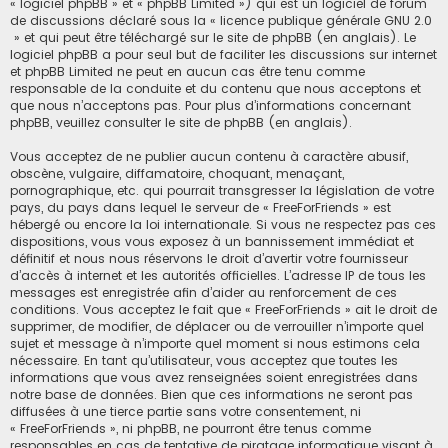
« logiciel phpBB » et « phpBB Limited ») qui est un logiciel de forum
de discussions déclaré sous la «
licence publique générale GNU 2.0
» et qui peut être téléchargé sur
le site de phpBB
(en anglais). Le
logiciel phpBB a pour seul but de faciliter les discussions sur internet
et phpBB Limited ne peut en aucun cas être tenu comme
responsable de la conduite et du contenu que nous acceptons et
que nous n’acceptons pas. Pour plus d’informations concernant
phpBB, veuillez consulter
le site de phpBB
(en anglais).
Vous acceptez de ne publier aucun contenu à caractère abusif,
obscène, vulgaire, diffamatoire, choquant, menaçant,
pornographique, etc. qui pourrait transgresser la législation de votre
pays, du pays dans lequel le serveur de « FreeForFriends » est
hébergé ou encore la loi internationale. Si vous ne respectez pas ces
dispositions, vous vous exposez à un bannissement immédiat et
définitif et nous nous réservons le droit d’avertir votre fournisseur
d’accès à internet et les autorités officielles. L’adresse IP de tous les
messages est enregistrée afin d’aider au renforcement de ces
conditions. Vous acceptez le fait que « FreeForFriends » ait le droit de
supprimer, de modifier, de déplacer ou de verrouiller n’importe quel
sujet et message à n’importe quel moment si nous estimons cela
nécessaire. En tant qu’utilisateur, vous acceptez que toutes les
informations que vous avez renseignées soient enregistrées dans
notre base de données. Bien que ces informations ne seront pas
diffusées à une tierce partie sans votre consentement, ni
« FreeForFriends », ni phpBB, ne pourront être tenus comme
responsables en cas de tentative de piratage informatique visant à