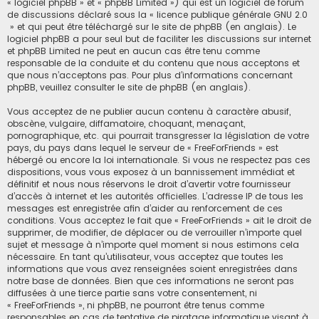
« logiciel phpBB » et « phpBB Limited ») qui est un logiciel de forum
de discussions déclaré sous la «
licence publique générale GNU 2.0
» et qui peut être téléchargé sur
le site de phpBB
(en anglais). Le
logiciel phpBB a pour seul but de faciliter les discussions sur internet
et phpBB Limited ne peut en aucun cas être tenu comme
responsable de la conduite et du contenu que nous acceptons et
que nous n’acceptons pas. Pour plus d’informations concernant
phpBB, veuillez consulter
le site de phpBB
(en anglais).
Vous acceptez de ne publier aucun contenu à caractère abusif,
obscène, vulgaire, diffamatoire, choquant, menaçant,
pornographique, etc. qui pourrait transgresser la législation de votre
pays, du pays dans lequel le serveur de « FreeForFriends » est
hébergé ou encore la loi internationale. Si vous ne respectez pas ces
dispositions, vous vous exposez à un bannissement immédiat et
définitif et nous nous réservons le droit d’avertir votre fournisseur
d’accès à internet et les autorités officielles. L’adresse IP de tous les
messages est enregistrée afin d’aider au renforcement de ces
conditions. Vous acceptez le fait que « FreeForFriends » ait le droit de
supprimer, de modifier, de déplacer ou de verrouiller n’importe quel
sujet et message à n’importe quel moment si nous estimons cela
nécessaire. En tant qu’utilisateur, vous acceptez que toutes les
informations que vous avez renseignées soient enregistrées dans
notre base de données. Bien que ces informations ne seront pas
diffusées à une tierce partie sans votre consentement, ni
« FreeForFriends », ni phpBB, ne pourront être tenus comme
responsables en cas de tentative de piratage informatique visant à