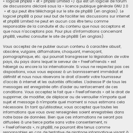
« logiciel phpBB » et « phpBB Limited ») qui est un logiciel de forum
de discussions déclaré sous la «
licence publique générale GNU 2.0
» et qui peut être téléchargé sur
le site de phpBB
(en anglais). Le
logiciel phpBB a pour seul but de faciliter les discussions sur internet
et phpBB Limited ne peut en aucun cas être tenu comme
responsable de la conduite et du contenu que nous acceptons et
que nous n’acceptons pas. Pour plus d’informations concernant
phpBB, veuillez consulter
le site de phpBB
(en anglais).
Vous acceptez de ne publier aucun contenu à caractère abusif,
obscène, vulgaire, diffamatoire, choquant, menaçant,
pornographique, etc. qui pourrait transgresser la législation de votre
pays, du pays dans lequel le serveur de « FreeForFriends » est
hébergé ou encore la loi internationale. Si vous ne respectez pas ces
dispositions, vous vous exposez à un bannissement immédiat et
définitif et nous nous réservons le droit d’avertir votre fournisseur
d’accès à internet et les autorités officielles. L’adresse IP de tous les
messages est enregistrée afin d’aider au renforcement de ces
conditions. Vous acceptez le fait que « FreeForFriends » ait le droit de
supprimer, de modifier, de déplacer ou de verrouiller n’importe quel
sujet et message à n’importe quel moment si nous estimons cela
nécessaire. En tant qu’utilisateur, vous acceptez que toutes les
informations que vous avez renseignées soient enregistrées dans
notre base de données. Bien que ces informations ne seront pas
diffusées à une tierce partie sans votre consentement, ni
« FreeForFriends », ni phpBB, ne pourront être tenus comme
responsables en cas de tentative de piratage informatique visant à