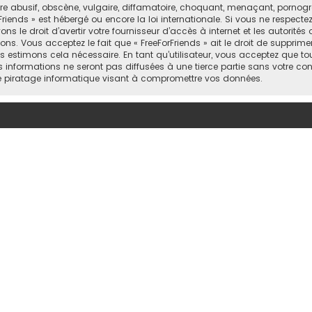
abusif, obscène, vulgaire, diffamatoire, choquant, menaçant, pornograph
Friends » est hébergé ou encore la loi internationale. Si vous ne respect
 le droit d’avertir votre fournisseur d’accès à internet et les autorités o
ns. Vous acceptez le fait que « FreeForFriends » ait le droit de supprimer
 estimons cela nécessaire. En tant qu’utilisateur, vous acceptez que to
informations ne seront pas diffusées à une tierce partie sans votre cons
e piratage informatique visant à compromettre vos données.