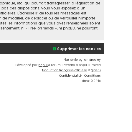
ique, etc. qui pourrait transgresser la législation de
ez pas ces dispositions, vous vous exposez à un
fficielles. L’adresse IP de tous les messages est
, de modifier, de déplacer ou de verrouiller n’importe
utes les informations que vous avez renseignées soient
entement, ni « FreeForFriends », ni phpBB, ne pourront
Supprimer les cookies
Flat Style by
Ian Bradley
Développé par
phpBB
® Forum Software © phpBB Limited
Traduction française officielle
©
Qiaeru
Confidentialité
|
Conditions
Time: 0.044s