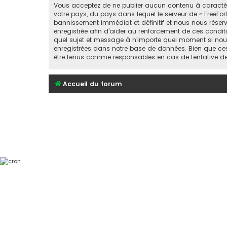
Vous acceptez de ne publier aucun contenu à caractère 
votre pays, du pays dans lequel le serveur de « FreeFor
bannissement immédiat et définitif et nous nous réservons
enregistrée afin d’aider au renforcement de ces conditio
quel sujet et message à n’importe quel moment si nous
enregistrées dans notre base de données. Bien que ces 
être tenus comme responsables en cas de tentative d
Accueil du forum