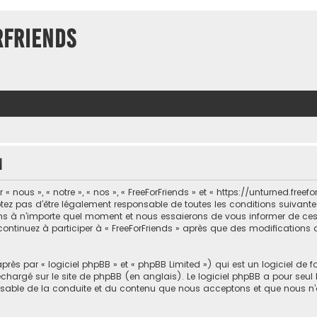
rFriends
n
 nous », « notre », « nos », « FreeForFriends » et « https://unturned.freef
ez pas d’être légalement responsable de toutes les conditions suivantes, 
ons à n’importe quel moment et nous essaierons de vous informer de ce
 continuez à participer à « FreeForFriends » après que des modifications 
ès par « logiciel phpBB » et « phpBB Limited ») qui est un logiciel de 
léchargé sur
le site de phpBB
(en anglais). Le logiciel phpBB a pour seul b
sable de la conduite et du contenu que nous acceptons et que nous n’