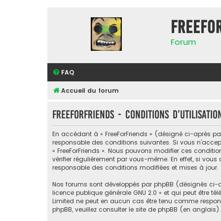
FreeFo
Forum
FAQ
Accueil du forum
FreeForFriends - Conditions d’utilisatio
En accédant à « FreeForFriends » (désigné ci-après par «
responsable des conditions suivantes. Si vous n’accept
« FreeForFriends ». Nous pouvons modifier ces conditi
vérifier régulièrement par vous-même. En effet, si vous
responsable des conditions modifiées et mises à jour.
Nos forums sont développés par phpBB (désignés ci-apr
licence publique générale GNU 2.0
» et qui peut être té
Limited ne peut en aucun cas être tenu comme respon
phpBB, veuillez consulter
le site de phpBB
(en anglais).