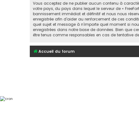
Vous acceptez de ne publier aucun contenu à caractère 
votre pays, du pays dans lequel le serveur de « FreeFor
bannissement immédiat et définitif et nous nous réservons
enregistrée afin d’aider au renforcement de ces conditio
quel sujet et message à n’importe quel moment si nous
enregistrées dans notre base de données. Bien que ces 
être tenus comme responsables en cas de tentative d
Accueil du forum