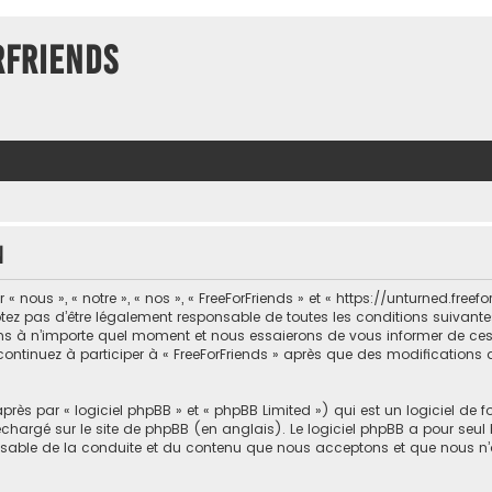
rFriends
n
 nous », « notre », « nos », « FreeForFriends » et « https://unturned.freef
ez pas d’être légalement responsable de toutes les conditions suivantes, 
ons à n’importe quel moment et nous essaierons de vous informer de ce
 continuez à participer à « FreeForFriends » après que des modifications 
ès par « logiciel phpBB » et « phpBB Limited ») qui est un logiciel de 
léchargé sur
le site de phpBB
(en anglais). Le logiciel phpBB a pour seul b
sable de la conduite et du contenu que nous acceptons et que nous n’