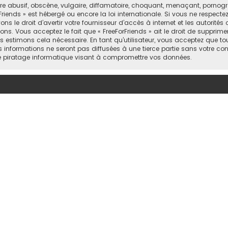
abusif, obscène, vulgaire, diffamatoire, choquant, menaçant, pornograph
Friends » est hébergé ou encore la loi internationale. Si vous ne respect
 le droit d’avertir votre fournisseur d’accès à internet et les autorités o
ns. Vous acceptez le fait que « FreeForFriends » ait le droit de supprimer
 estimons cela nécessaire. En tant qu’utilisateur, vous acceptez que to
informations ne seront pas diffusées à une tierce partie sans votre cons
e piratage informatique visant à compromettre vos données.