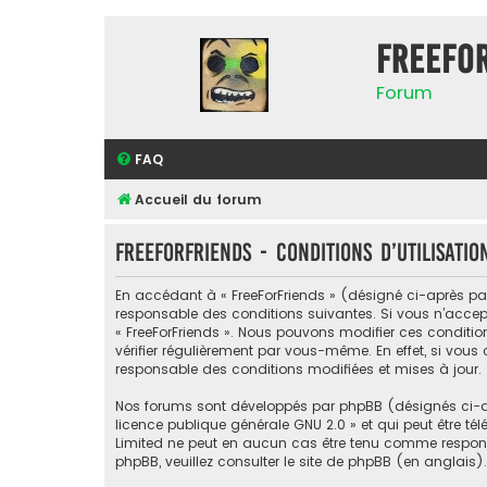
FreeFo
Forum
FAQ
Accueil du forum
FreeForFriends - Conditions d’utilisatio
En accédant à « FreeForFriends » (désigné ci-après par «
responsable des conditions suivantes. Si vous n’accept
« FreeForFriends ». Nous pouvons modifier ces conditi
vérifier régulièrement par vous-même. En effet, si vous
responsable des conditions modifiées et mises à jour.
Nos forums sont développés par phpBB (désignés ci-apr
licence publique générale GNU 2.0
» et qui peut être té
Limited ne peut en aucun cas être tenu comme respon
phpBB, veuillez consulter
le site de phpBB
(en anglais).