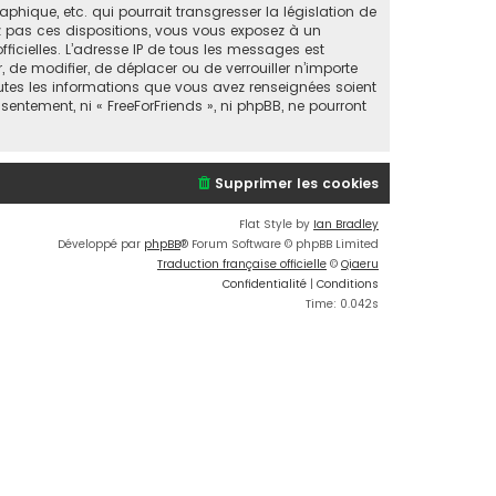
ique, etc. qui pourrait transgresser la législation de
ez pas ces dispositions, vous vous exposez à un
fficielles. L’adresse IP de tous les messages est
, de modifier, de déplacer ou de verrouiller n’importe
utes les informations que vous avez renseignées soient
entement, ni « FreeForFriends », ni phpBB, ne pourront
Supprimer les cookies
Flat Style by
Ian Bradley
Développé par
phpBB
® Forum Software © phpBB Limited
Traduction française officielle
©
Qiaeru
Confidentialité
|
Conditions
Time: 0.042s