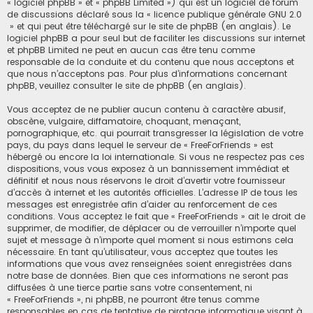
« logiciel phpBB » et « phpBB Limited ») qui est un logiciel de forum
de discussions déclaré sous la «
licence publique générale GNU 2.0
» et qui peut être téléchargé sur
le site de phpBB
(en anglais). Le
logiciel phpBB a pour seul but de faciliter les discussions sur internet
et phpBB Limited ne peut en aucun cas être tenu comme
responsable de la conduite et du contenu que nous acceptons et
que nous n’acceptons pas. Pour plus d’informations concernant
phpBB, veuillez consulter
le site de phpBB
(en anglais).
Vous acceptez de ne publier aucun contenu à caractère abusif,
obscène, vulgaire, diffamatoire, choquant, menaçant,
pornographique, etc. qui pourrait transgresser la législation de votre
pays, du pays dans lequel le serveur de « FreeForFriends » est
hébergé ou encore la loi internationale. Si vous ne respectez pas ces
dispositions, vous vous exposez à un bannissement immédiat et
définitif et nous nous réservons le droit d’avertir votre fournisseur
d’accès à internet et les autorités officielles. L’adresse IP de tous les
messages est enregistrée afin d’aider au renforcement de ces
conditions. Vous acceptez le fait que « FreeForFriends » ait le droit de
supprimer, de modifier, de déplacer ou de verrouiller n’importe quel
sujet et message à n’importe quel moment si nous estimons cela
nécessaire. En tant qu’utilisateur, vous acceptez que toutes les
informations que vous avez renseignées soient enregistrées dans
notre base de données. Bien que ces informations ne seront pas
diffusées à une tierce partie sans votre consentement, ni
« FreeForFriends », ni phpBB, ne pourront être tenus comme
responsables en cas de tentative de piratage informatique visant à