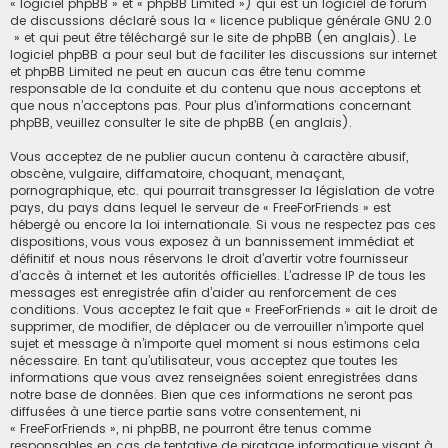
« logiciel phpBB » et « phpBB Limited ») qui est un logiciel de forum
de discussions déclaré sous la «
licence publique générale GNU 2.0
» et qui peut être téléchargé sur
le site de phpBB
(en anglais). Le
logiciel phpBB a pour seul but de faciliter les discussions sur internet
et phpBB Limited ne peut en aucun cas être tenu comme
responsable de la conduite et du contenu que nous acceptons et
que nous n’acceptons pas. Pour plus d’informations concernant
phpBB, veuillez consulter
le site de phpBB
(en anglais).
Vous acceptez de ne publier aucun contenu à caractère abusif,
obscène, vulgaire, diffamatoire, choquant, menaçant,
pornographique, etc. qui pourrait transgresser la législation de votre
pays, du pays dans lequel le serveur de « FreeForFriends » est
hébergé ou encore la loi internationale. Si vous ne respectez pas ces
dispositions, vous vous exposez à un bannissement immédiat et
définitif et nous nous réservons le droit d’avertir votre fournisseur
d’accès à internet et les autorités officielles. L’adresse IP de tous les
messages est enregistrée afin d’aider au renforcement de ces
conditions. Vous acceptez le fait que « FreeForFriends » ait le droit de
supprimer, de modifier, de déplacer ou de verrouiller n’importe quel
sujet et message à n’importe quel moment si nous estimons cela
nécessaire. En tant qu’utilisateur, vous acceptez que toutes les
informations que vous avez renseignées soient enregistrées dans
notre base de données. Bien que ces informations ne seront pas
diffusées à une tierce partie sans votre consentement, ni
« FreeForFriends », ni phpBB, ne pourront être tenus comme
responsables en cas de tentative de piratage informatique visant à