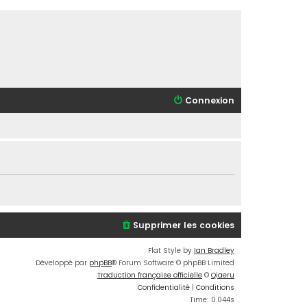
Connexion
Supprimer les cookies
Flat Style by
Ian Bradley
Développé par
phpBB
® Forum Software © phpBB Limited
Traduction française officielle
©
Qiaeru
Confidentialité
|
Conditions
Time: 0.044s