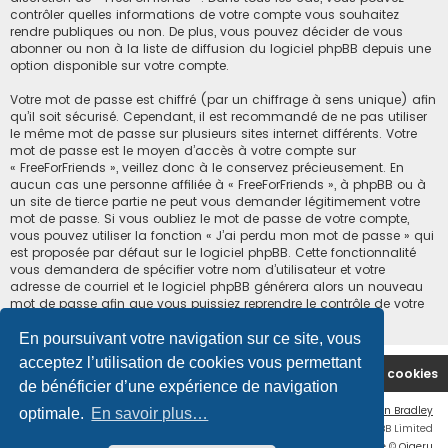
contrôler quelles informations de votre compte vous souhaitez
rendre publiques ou non. De plus, vous pouvez décider de vous
abonner ou non à la liste de diffusion du logiciel phpBB depuis une
option disponible sur votre compte.
Votre mot de passe est chiffré (par un chiffrage à sens unique) afin
qu’il soit sécurisé. Cependant, il est recommandé de ne pas utiliser
le même mot de passe sur plusieurs sites internet différents. Votre
mot de passe est le moyen d’accès à votre compte sur
« FreeForFriends », veillez donc à le conservez précieusement. En
aucun cas une personne affiliée à « FreeForFriends », à phpBB ou à
un site de tierce partie ne peut vous demander légitimement votre
mot de passe. Si vous oubliez le mot de passe de votre compte,
vous pouvez utiliser la fonction « J’ai perdu mon mot de passe » qui
est proposée par défaut sur le logiciel phpBB. Cette fonctionnalité
vous demandera de spécifier votre nom d’utilisateur et votre
adresse de courriel et le logiciel phpBB générera alors un nouveau
mot de passe afin que vous puissiez reprendre le contrôle de votre
compte.
En poursuivant votre navigation sur ce site, vous
acceptez l’utilisation de cookies vous permettant
Accueil du forum
Supprimer les cookies
de bénéficier d’une expérience de navigation
Flat Style by
Ian Bradley
optimale.
En savoir plus…
Développé par
phpBB
® Forum Software © phpBB Limited
Traduction française officielle
©
Qiaeru