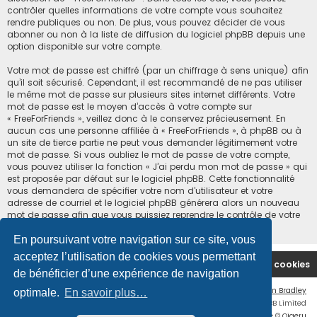
contrôler quelles informations de votre compte vous souhaitez
rendre publiques ou non. De plus, vous pouvez décider de vous
abonner ou non à la liste de diffusion du logiciel phpBB depuis une
option disponible sur votre compte.
Votre mot de passe est chiffré (par un chiffrage à sens unique) afin
qu’il soit sécurisé. Cependant, il est recommandé de ne pas utiliser
le même mot de passe sur plusieurs sites internet différents. Votre
mot de passe est le moyen d’accès à votre compte sur
« FreeForFriends », veillez donc à le conservez précieusement. En
aucun cas une personne affiliée à « FreeForFriends », à phpBB ou à
un site de tierce partie ne peut vous demander légitimement votre
mot de passe. Si vous oubliez le mot de passe de votre compte,
vous pouvez utiliser la fonction « J’ai perdu mon mot de passe » qui
est proposée par défaut sur le logiciel phpBB. Cette fonctionnalité
vous demandera de spécifier votre nom d’utilisateur et votre
adresse de courriel et le logiciel phpBB générera alors un nouveau
mot de passe afin que vous puissiez reprendre le contrôle de votre
compte.
En poursuivant votre navigation sur ce site, vous
acceptez l’utilisation de cookies vous permettant
Accueil du forum
Supprimer les cookies
de bénéficier d’une expérience de navigation
Flat Style by
Ian Bradley
optimale.
En savoir plus…
Développé par
phpBB
® Forum Software © phpBB Limited
Traduction française officielle
©
Qiaeru