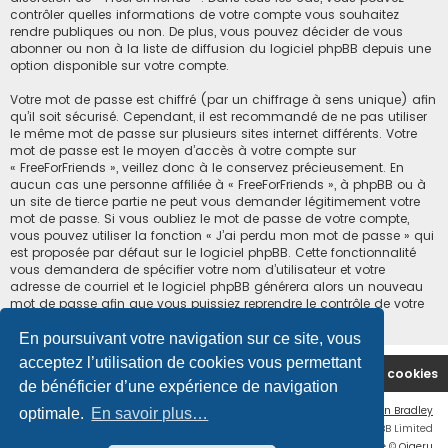
contrôler quelles informations de votre compte vous souhaitez
rendre publiques ou non. De plus, vous pouvez décider de vous
abonner ou non à la liste de diffusion du logiciel phpBB depuis une
option disponible sur votre compte.
Votre mot de passe est chiffré (par un chiffrage à sens unique) afin
qu’il soit sécurisé. Cependant, il est recommandé de ne pas utiliser
le même mot de passe sur plusieurs sites internet différents. Votre
mot de passe est le moyen d’accès à votre compte sur
« FreeForFriends », veillez donc à le conservez précieusement. En
aucun cas une personne affiliée à « FreeForFriends », à phpBB ou à
un site de tierce partie ne peut vous demander légitimement votre
mot de passe. Si vous oubliez le mot de passe de votre compte,
vous pouvez utiliser la fonction « J’ai perdu mon mot de passe » qui
est proposée par défaut sur le logiciel phpBB. Cette fonctionnalité
vous demandera de spécifier votre nom d’utilisateur et votre
adresse de courriel et le logiciel phpBB générera alors un nouveau
mot de passe afin que vous puissiez reprendre le contrôle de votre
compte.
En poursuivant votre navigation sur ce site, vous
acceptez l’utilisation de cookies vous permettant
Accueil du forum
Supprimer les cookies
de bénéficier d’une expérience de navigation
Flat Style by
Ian Bradley
optimale.
En savoir plus…
Développé par
phpBB
® Forum Software © phpBB Limited
Traduction française officielle
©
Qiaeru