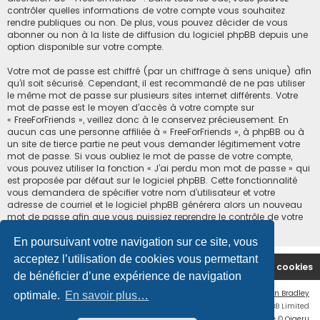
contrôler quelles informations de votre compte vous souhaitez
rendre publiques ou non. De plus, vous pouvez décider de vous
abonner ou non à la liste de diffusion du logiciel phpBB depuis une
option disponible sur votre compte.
Votre mot de passe est chiffré (par un chiffrage à sens unique) afin
qu’il soit sécurisé. Cependant, il est recommandé de ne pas utiliser
le même mot de passe sur plusieurs sites internet différents. Votre
mot de passe est le moyen d’accès à votre compte sur
« FreeForFriends », veillez donc à le conservez précieusement. En
aucun cas une personne affiliée à « FreeForFriends », à phpBB ou à
un site de tierce partie ne peut vous demander légitimement votre
mot de passe. Si vous oubliez le mot de passe de votre compte,
vous pouvez utiliser la fonction « J’ai perdu mon mot de passe » qui
est proposée par défaut sur le logiciel phpBB. Cette fonctionnalité
vous demandera de spécifier votre nom d’utilisateur et votre
adresse de courriel et le logiciel phpBB générera alors un nouveau
mot de passe afin que vous puissiez reprendre le contrôle de votre
compte.
En poursuivant votre navigation sur ce site, vous
acceptez l’utilisation de cookies vous permettant
Accueil du forum
Supprimer les cookies
de bénéficier d’une expérience de navigation
Flat Style by
Ian Bradley
optimale.
En savoir plus…
Développé par
phpBB
® Forum Software © phpBB Limited
Traduction française officielle
©
Qiaeru