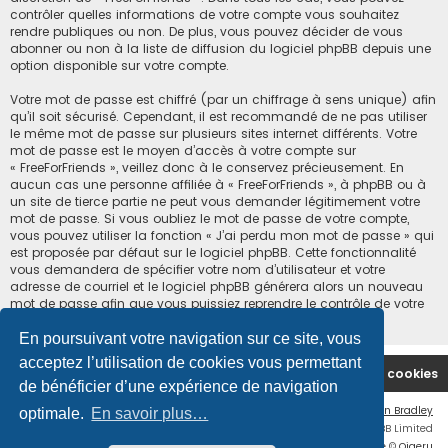
contrôler quelles informations de votre compte vous souhaitez
rendre publiques ou non. De plus, vous pouvez décider de vous
abonner ou non à la liste de diffusion du logiciel phpBB depuis une
option disponible sur votre compte.
Votre mot de passe est chiffré (par un chiffrage à sens unique) afin
qu’il soit sécurisé. Cependant, il est recommandé de ne pas utiliser
le même mot de passe sur plusieurs sites internet différents. Votre
mot de passe est le moyen d’accès à votre compte sur
« FreeForFriends », veillez donc à le conservez précieusement. En
aucun cas une personne affiliée à « FreeForFriends », à phpBB ou à
un site de tierce partie ne peut vous demander légitimement votre
mot de passe. Si vous oubliez le mot de passe de votre compte,
vous pouvez utiliser la fonction « J’ai perdu mon mot de passe » qui
est proposée par défaut sur le logiciel phpBB. Cette fonctionnalité
vous demandera de spécifier votre nom d’utilisateur et votre
adresse de courriel et le logiciel phpBB générera alors un nouveau
mot de passe afin que vous puissiez reprendre le contrôle de votre
compte.
En poursuivant votre navigation sur ce site, vous
acceptez l’utilisation de cookies vous permettant
Accueil du forum
Supprimer les cookies
de bénéficier d’une expérience de navigation
Flat Style by
Ian Bradley
optimale.
En savoir plus…
Développé par
phpBB
® Forum Software © phpBB Limited
Traduction française officielle
©
Qiaeru