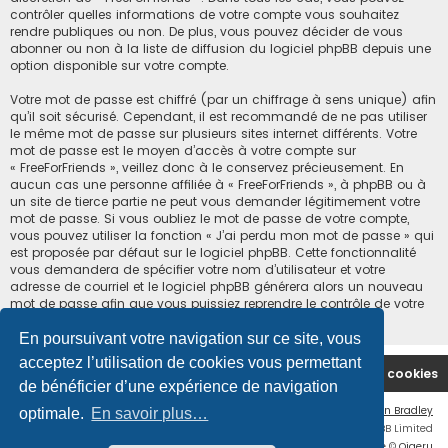
contrôler quelles informations de votre compte vous souhaitez
rendre publiques ou non. De plus, vous pouvez décider de vous
abonner ou non à la liste de diffusion du logiciel phpBB depuis une
option disponible sur votre compte.
Votre mot de passe est chiffré (par un chiffrage à sens unique) afin
qu’il soit sécurisé. Cependant, il est recommandé de ne pas utiliser
le même mot de passe sur plusieurs sites internet différents. Votre
mot de passe est le moyen d’accès à votre compte sur
« FreeForFriends », veillez donc à le conservez précieusement. En
aucun cas une personne affiliée à « FreeForFriends », à phpBB ou à
un site de tierce partie ne peut vous demander légitimement votre
mot de passe. Si vous oubliez le mot de passe de votre compte,
vous pouvez utiliser la fonction « J’ai perdu mon mot de passe » qui
est proposée par défaut sur le logiciel phpBB. Cette fonctionnalité
vous demandera de spécifier votre nom d’utilisateur et votre
adresse de courriel et le logiciel phpBB générera alors un nouveau
mot de passe afin que vous puissiez reprendre le contrôle de votre
compte.
En poursuivant votre navigation sur ce site, vous
acceptez l’utilisation de cookies vous permettant
Accueil du forum
Supprimer les cookies
de bénéficier d’une expérience de navigation
Flat Style by
Ian Bradley
optimale.
En savoir plus…
Développé par
phpBB
® Forum Software © phpBB Limited
Traduction française officielle
©
Qiaeru