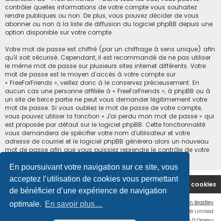
contrôler quelles informations de votre compte vous souhaitez
rendre publiques ou non. De plus, vous pouvez décider de vous
abonner ou non à la liste de diffusion du logiciel phpBB depuis une
option disponible sur votre compte.
Votre mot de passe est chiffré (par un chiffrage à sens unique) afin
qu’il soit sécurisé. Cependant, il est recommandé de ne pas utiliser
le même mot de passe sur plusieurs sites internet différents. Votre
mot de passe est le moyen d’accès à votre compte sur
« FreeForFriends », veillez donc à le conservez précieusement. En
aucun cas une personne affiliée à « FreeForFriends », à phpBB ou à
un site de tierce partie ne peut vous demander légitimement votre
mot de passe. Si vous oubliez le mot de passe de votre compte,
vous pouvez utiliser la fonction « J’ai perdu mon mot de passe » qui
est proposée par défaut sur le logiciel phpBB. Cette fonctionnalité
vous demandera de spécifier votre nom d’utilisateur et votre
adresse de courriel et le logiciel phpBB générera alors un nouveau
mot de passe afin que vous puissiez reprendre le contrôle de votre
compte.
En poursuivant votre navigation sur ce site, vous
acceptez l’utilisation de cookies vous permettant
Accueil du forum
Supprimer les cookies
de bénéficier d’une expérience de navigation
Flat Style by
Ian Bradley
optimale.
En savoir plus…
Développé par
phpBB
® Forum Software © phpBB Limited
Traduction française officielle
©
Qiaeru