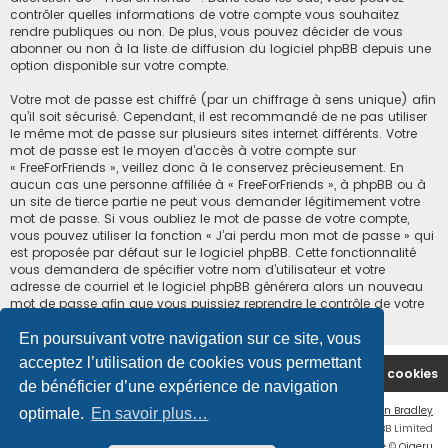
contrôler quelles informations de votre compte vous souhaitez
rendre publiques ou non. De plus, vous pouvez décider de vous
abonner ou non à la liste de diffusion du logiciel phpBB depuis une
option disponible sur votre compte.
Votre mot de passe est chiffré (par un chiffrage à sens unique) afin
qu’il soit sécurisé. Cependant, il est recommandé de ne pas utiliser
le même mot de passe sur plusieurs sites internet différents. Votre
mot de passe est le moyen d’accès à votre compte sur
« FreeForFriends », veillez donc à le conservez précieusement. En
aucun cas une personne affiliée à « FreeForFriends », à phpBB ou à
un site de tierce partie ne peut vous demander légitimement votre
mot de passe. Si vous oubliez le mot de passe de votre compte,
vous pouvez utiliser la fonction « J’ai perdu mon mot de passe » qui
est proposée par défaut sur le logiciel phpBB. Cette fonctionnalité
vous demandera de spécifier votre nom d’utilisateur et votre
adresse de courriel et le logiciel phpBB générera alors un nouveau
mot de passe afin que vous puissiez reprendre le contrôle de votre
compte.
En poursuivant votre navigation sur ce site, vous
acceptez l’utilisation de cookies vous permettant
Accueil du forum
Supprimer les cookies
de bénéficier d’une expérience de navigation
Flat Style by
Ian Bradley
optimale.
En savoir plus…
Développé par
phpBB
® Forum Software © phpBB Limited
Traduction française officielle
©
Qiaeru