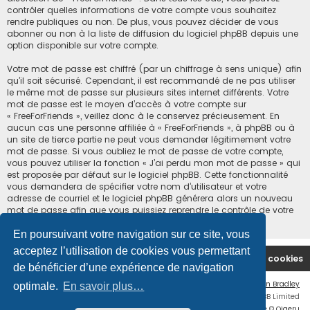
contrôler quelles informations de votre compte vous souhaitez
rendre publiques ou non. De plus, vous pouvez décider de vous
abonner ou non à la liste de diffusion du logiciel phpBB depuis une
option disponible sur votre compte.
Votre mot de passe est chiffré (par un chiffrage à sens unique) afin
qu’il soit sécurisé. Cependant, il est recommandé de ne pas utiliser
le même mot de passe sur plusieurs sites internet différents. Votre
mot de passe est le moyen d’accès à votre compte sur
« FreeForFriends », veillez donc à le conservez précieusement. En
aucun cas une personne affiliée à « FreeForFriends », à phpBB ou à
un site de tierce partie ne peut vous demander légitimement votre
mot de passe. Si vous oubliez le mot de passe de votre compte,
vous pouvez utiliser la fonction « J’ai perdu mon mot de passe » qui
est proposée par défaut sur le logiciel phpBB. Cette fonctionnalité
vous demandera de spécifier votre nom d’utilisateur et votre
adresse de courriel et le logiciel phpBB générera alors un nouveau
mot de passe afin que vous puissiez reprendre le contrôle de votre
compte.
En poursuivant votre navigation sur ce site, vous
acceptez l’utilisation de cookies vous permettant
Accueil du forum
Supprimer les cookies
de bénéficier d’une expérience de navigation
Flat Style by
Ian Bradley
optimale.
En savoir plus…
Développé par
phpBB
® Forum Software © phpBB Limited
Traduction française officielle
©
Qiaeru