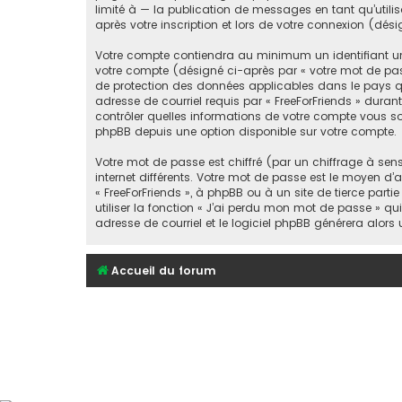
limité à — la publication de messages en tant qu’utili
après votre inscription et lors de votre connexion (dé
Votre compte contiendra au minimum un identifiant un
votre compte (désigné ci-après par « votre mot de passe
de protection des données applicables dans le pays qui
adresse de courriel requis par « FreeForFriends » durant 
contrôler quelles informations de votre compte vous so
phpBB depuis une option disponible sur votre compte.
Votre mot de passe est chiffré (par un chiffrage à sen
internet différents. Votre mot de passe est le moyen d’
« FreeForFriends », à phpBB ou à un site de tierce pa
utiliser la fonction « J’ai perdu mon mot de passe » qu
adresse de courriel et le logiciel phpBB générera alor
Accueil du forum