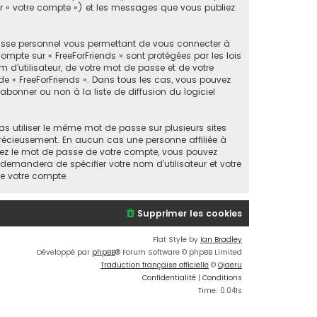
par « votre compte ») et les messages que vous publiez
passe personnel vous permettant de vous connecter à
mpte sur « FreeForFriends » sont protégées par les lois
 d’utilisateur, de votre mot de passe et de votre
n de « FreeForFriends ». Dans tous les cas, vous pouvez
bonner ou non à la liste de diffusion du logiciel
as utiliser le même mot de passe sur plusieurs sites
 précieusement. En aucun cas une personne affiliée à
liez le mot de passe de votre compte, vous pouvez
 demandera de spécifier votre nom d’utilisateur et votre
de votre compte.
Supprimer les cookies
Flat Style by
Ian Bradley
Développé par
phpBB
® Forum Software © phpBB Limited
Traduction française officielle
©
Qiaeru
Confidentialité
|
Conditions
Time: 0.041s