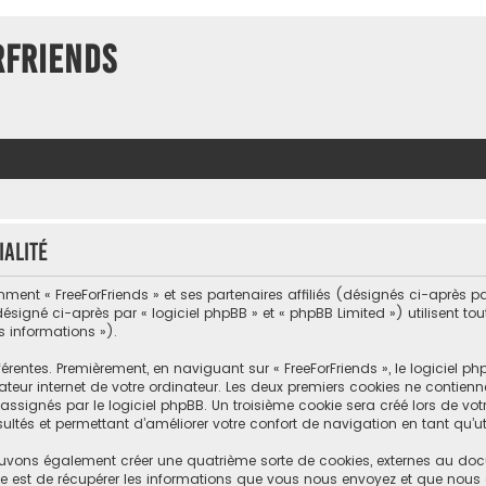
rFriends
ialité
ment « FreeForFriends » et ses partenaires affiliés (désignés ci-après par «
désigné ci-après par « logiciel phpBB » et « phpBB Limited ») utilisent to
s informations »).
érentes. Premièrement, en naviguant sur « FreeForFriends », le logiciel 
teur internet de votre ordinateur. Les deux premiers cookies ne contiennent
nés par le logiciel phpBB. Un troisième cookie sera créé lors de votre 
ltés et permettant d’améliorer votre confort de navigation en tant qu’uti
 pouvons également créer une quatrième sorte de cookies, externes au do
e est de récupérer les informations que vous nous envoyez et que nous 