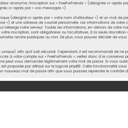
sateur anonyme, l’inscription sur « FreeForFriends » (désignée ci-après 
signés ci-après par « vos messages »).
ique (désigné ci-après par « votre nom d’utilisateur ») et un mot de 
 ») et une adresse de courriel personnelle. Les informations de votre co
 héberge notre serveur. Toutes les informations, en-dehors de votre nom
votre inscription, sont obligatoires ou facultatives, à la seule discrétio
uhaitez rendre publiques ou non. De plus, vous pouvez décider de vous a
s unique) afin qu’il soit sécurisé. Cependant, il est recommandé de ne p
accès à votre compte sur « FreeForFriends », veillez donc à le conservez
rtie ne peut vous demander légitimement votre mot de passe. Si vous oub
i est proposée par défaut sur le logiciel phpBB. Cette fonctionnalité vous
s un nouveau mot de passe afin que vous puissiez reprendre le contrôle 