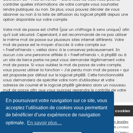
contrôler quelles informations de votre compte vous souhaitez
rendre publiques ou non. De plus, vous pouvez décider de vous
abonner ou non à la liste de diffusion du logiciel phpBB depuis une
option disponible sur votre compte.
Votre mot de passe est chiffré (par un chiffrage à sens unique) afin
qu’il soit sécurisé. Cependant, il est recommandé de ne pas utiliser
le même mot de passe sur plusieurs sites internet différents. Votre
mot de passe est le moyen d’accès à votre compte sur
« FreeForFriends », veillez donc à le conservez précieusement. En
aucun cas une personne affiliée à « FreeForFriends », à phpBB ou à
un site de tierce partie ne peut vous demander légitimement votre
mot de passe. Si vous oubliez le mot de passe de votre compte,
vous pouvez utiliser la fonction « J’ai perdu mon mot de passe » qui
est proposée par défaut sur le logiciel phpBB. Cette fonctionnalité
vous demandera de spécifier votre nom d’utilisateur et votre
adresse de courriel et le logiciel phpBB générera alors un nouveau
mot de passe afin que vous puissiez reprendre le contrôle de votre
compte.
En poursuivant votre navigation sur ce site, vous
acceptez l’utilisation de cookies vous permettant
Accueil du forum
Supprimer les cookies
de bénéficier d’une expérience de navigation
Flat Style by
Ian Bradley
optimale.
En savoir plus…
Développé par
phpBB
® Forum Software © phpBB Limited
Traduction française officielle
©
Qiaeru