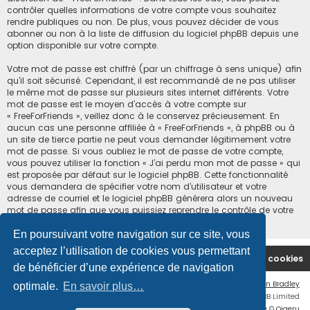
contrôler quelles informations de votre compte vous souhaitez
rendre publiques ou non. De plus, vous pouvez décider de vous
abonner ou non à la liste de diffusion du logiciel phpBB depuis une
option disponible sur votre compte.
Votre mot de passe est chiffré (par un chiffrage à sens unique) afin
qu’il soit sécurisé. Cependant, il est recommandé de ne pas utiliser
le même mot de passe sur plusieurs sites internet différents. Votre
mot de passe est le moyen d’accès à votre compte sur
« FreeForFriends », veillez donc à le conservez précieusement. En
aucun cas une personne affiliée à « FreeForFriends », à phpBB ou à
un site de tierce partie ne peut vous demander légitimement votre
mot de passe. Si vous oubliez le mot de passe de votre compte,
vous pouvez utiliser la fonction « J’ai perdu mon mot de passe » qui
est proposée par défaut sur le logiciel phpBB. Cette fonctionnalité
vous demandera de spécifier votre nom d’utilisateur et votre
adresse de courriel et le logiciel phpBB générera alors un nouveau
mot de passe afin que vous puissiez reprendre le contrôle de votre
compte.
En poursuivant votre navigation sur ce site, vous
acceptez l’utilisation de cookies vous permettant
Accueil du forum
Supprimer les cookies
de bénéficier d’une expérience de navigation
Flat Style by
Ian Bradley
optimale.
En savoir plus…
Développé par
phpBB
® Forum Software © phpBB Limited
Traduction française officielle
©
Qiaeru