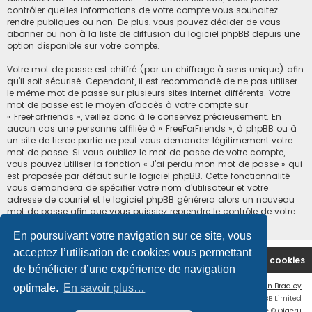
contrôler quelles informations de votre compte vous souhaitez
rendre publiques ou non. De plus, vous pouvez décider de vous
abonner ou non à la liste de diffusion du logiciel phpBB depuis une
option disponible sur votre compte.
Votre mot de passe est chiffré (par un chiffrage à sens unique) afin
qu’il soit sécurisé. Cependant, il est recommandé de ne pas utiliser
le même mot de passe sur plusieurs sites internet différents. Votre
mot de passe est le moyen d’accès à votre compte sur
« FreeForFriends », veillez donc à le conservez précieusement. En
aucun cas une personne affiliée à « FreeForFriends », à phpBB ou à
un site de tierce partie ne peut vous demander légitimement votre
mot de passe. Si vous oubliez le mot de passe de votre compte,
vous pouvez utiliser la fonction « J’ai perdu mon mot de passe » qui
est proposée par défaut sur le logiciel phpBB. Cette fonctionnalité
vous demandera de spécifier votre nom d’utilisateur et votre
adresse de courriel et le logiciel phpBB générera alors un nouveau
mot de passe afin que vous puissiez reprendre le contrôle de votre
compte.
En poursuivant votre navigation sur ce site, vous
acceptez l’utilisation de cookies vous permettant
Accueil du forum
Supprimer les cookies
de bénéficier d’une expérience de navigation
Flat Style by
Ian Bradley
optimale.
En savoir plus…
Développé par
phpBB
® Forum Software © phpBB Limited
Traduction française officielle
©
Qiaeru