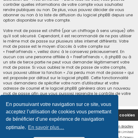
contrôler quelles informations de votre compte vous souhaitez
rendre publiques ou non. De plus, vous pouvez décider de vous
abonner ou non à la liste de diffusion du logiciel phpBB depuis une
option disponible sur votre compte.
Votre mot de passe est chiffré (par un chiffrage à sens unique) afin
qu’il soit sécurisé. Cependant, il est recommandé de ne pas utiliser
le même mot de passe sur plusieurs sites internet différents. Votre
mot de passe est le moyen d’accès à votre compte sur
« FreeForFriends », veillez donc à le conservez précieusement. En
aucun cas une personne affiliée à « FreeForFriends », à phpBB ou à
un site de tierce partie ne peut vous demander légitimement votre
mot de passe. Si vous oubliez le mot de passe de votre compte,
vous pouvez utiliser la fonction « J’ai perdu mon mot de passe » qui
est proposée par défaut sur le logiciel phpBB. Cette fonctionnalité
vous demandera de spécifier votre nom d’utilisateur et votre
adresse de courriel et le logiciel phpBB générera alors un nouveau
mot de passe afin que vous puissiez reprendre le contrôle de votre
compte.
En poursuivant votre navigation sur ce site, vous
acceptez l’utilisation de cookies vous permettant
Accueil du forum
Supprimer les cookies
de bénéficier d’une expérience de navigation
Flat Style by
Ian Bradley
optimale.
En savoir plus…
Développé par
phpBB
® Forum Software © phpBB Limited
Traduction française officielle
©
Qiaeru