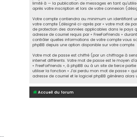
limité à — la publication de messages en tant qu’utili
après votre inscription et lors de votre connexion (dé
Votre compte contiendra au minimum un identifiant un
votre compte (désigné ci-après par « votre mot de passe
de protection des données applicables dans le pays qui
adresse de courriel requis par « FreeForFriends » durant 
contrôler quelles informations de votre compte vous so
phpBB depuis une option disponible sur votre compte.
Votre mot de passe est chiffré (par un chiffrage à sen
internet différents. Votre mot de passe est le moyen d’
« FreeForFriends », à phpBB ou à un site de tierce pa
utiliser la fonction « J’ai perdu mon mot de passe » qu
adresse de courriel et le logiciel phpBB générera alor
Accueil du forum