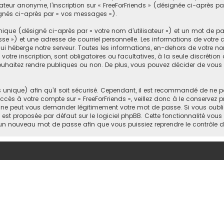
sateur anonyme, l’inscription sur « FreeForFriends » (désignée ci-après 
signés ci-après par « vos messages »).
ique (désigné ci-après par « votre nom d’utilisateur ») et un mot de 
 ») et une adresse de courriel personnelle. Les informations de votre co
 héberge notre serveur. Toutes les informations, en-dehors de votre nom
votre inscription, sont obligatoires ou facultatives, à la seule discrétio
uhaitez rendre publiques ou non. De plus, vous pouvez décider de vous a
s unique) afin qu’il soit sécurisé. Cependant, il est recommandé de ne p
accès à votre compte sur « FreeForFriends », veillez donc à le conservez
rtie ne peut vous demander légitimement votre mot de passe. Si vous oub
i est proposée par défaut sur le logiciel phpBB. Cette fonctionnalité vous
s un nouveau mot de passe afin que vous puissiez reprendre le contrôle 