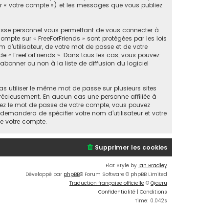
par « votre compte ») et les messages que vous publiez
passe personnel vous permettant de vous connecter à
mpte sur « FreeForFriends » sont protégées par les lois
 d’utilisateur, de votre mot de passe et de votre
n de « FreeForFriends ». Dans tous les cas, vous pouvez
bonner ou non à la liste de diffusion du logiciel
as utiliser le même mot de passe sur plusieurs sites
 précieusement. En aucun cas une personne affiliée à
liez le mot de passe de votre compte, vous pouvez
 demandera de spécifier votre nom d’utilisateur et votre
de votre compte.
Supprimer les cookies
Flat Style by
Ian Bradley
Développé par
phpBB
® Forum Software © phpBB Limited
Traduction française officielle
©
Qiaeru
Confidentialité
|
Conditions
Time: 0.042s