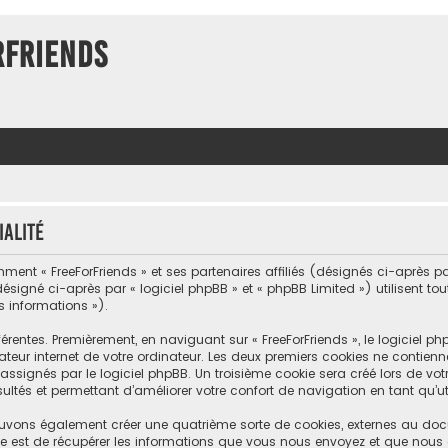
rFriends
ialité
ment « FreeForFriends » et ses partenaires affiliés (désignés ci-après par «
désigné ci-après par « logiciel phpBB » et « phpBB Limited ») utilisent to
s informations »).
érentes. Premièrement, en naviguant sur « FreeForFriends », le logiciel 
teur internet de votre ordinateur. Les deux premiers cookies ne contiennent
nés par le logiciel phpBB. Un troisième cookie sera créé lors de votre 
ltés et permettant d’améliorer votre confort de navigation en tant qu’uti
 pouvons également créer une quatrième sorte de cookies, externes au do
e est de récupérer les informations que vous nous envoyez et que nous 