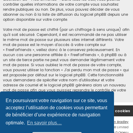
contrôler quelles informations de votre compte vous souhaitez
rendre publiques ou non. De plus, vous pouvez décider de vous
abonner ou non à la liste de diffusion du logiciel phpBB depuis une
option disponible sur votre compte.
Votre mot de passe est chiffré (par un chiffrage à sens unique) afin
qu’il soit sécurisé. Cependant, il est recommandé de ne pas utiliser
le même mot de passe sur plusieurs sites internet différents. Votre
mot de passe est le moyen d’accès à votre compte sur
« FreeForFriends », veillez donc à le conservez précieusement. En
aucun cas une personne affiliée à « FreeForFriends », à phpBB ou à
un site de tierce partie ne peut vous demander légitimement votre
mot de passe. Si vous oubliez le mot de passe de votre compte,
vous pouvez utiliser la fonction « J’ai perdu mon mot de passe » qui
est proposée par défaut sur le logiciel phpBB. Cette fonctionnalité
vous demandera de spécifier votre nom d’utilisateur et votre
adresse de courriel et le logiciel phpBB générera alors un nouveau
mot de passe afin que vous puissiez reprendre le contrôle de votre
compte.
En poursuivant votre navigation sur ce site, vous
acceptez l’utilisation de cookies vous permettant
Accueil du forum
Supprimer les cookies
de bénéficier d’une expérience de navigation
Flat Style by
Ian Bradley
optimale.
En savoir plus…
Développé par
phpBB
® Forum Software © phpBB Limited
Traduction française officielle
©
Qiaeru