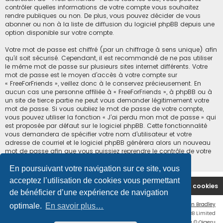
contrôler quelles informations de votre compte vous souhaitez
rendre publiques ou non. De plus, vous pouvez décider de vous
abonner ou non à la liste de diffusion du logiciel phpBB depuis une
option disponible sur votre compte.
Votre mot de passe est chiffré (par un chiffrage à sens unique) afin
qu’il soit sécurisé. Cependant, il est recommandé de ne pas utiliser
le même mot de passe sur plusieurs sites internet différents. Votre
mot de passe est le moyen d’accès à votre compte sur
« FreeForFriends », veillez donc à le conservez précieusement. En
aucun cas une personne affiliée à « FreeForFriends », à phpBB ou à
un site de tierce partie ne peut vous demander légitimement votre
mot de passe. Si vous oubliez le mot de passe de votre compte,
vous pouvez utiliser la fonction « J’ai perdu mon mot de passe » qui
est proposée par défaut sur le logiciel phpBB. Cette fonctionnalité
vous demandera de spécifier votre nom d’utilisateur et votre
adresse de courriel et le logiciel phpBB générera alors un nouveau
mot de passe afin que vous puissiez reprendre le contrôle de votre
compte.
En poursuivant votre navigation sur ce site, vous
acceptez l’utilisation de cookies vous permettant
Accueil du forum
Supprimer les cookies
de bénéficier d’une expérience de navigation
Flat Style by
Ian Bradley
optimale.
En savoir plus…
Développé par
phpBB
® Forum Software © phpBB Limited
Traduction française officielle
©
Qiaeru