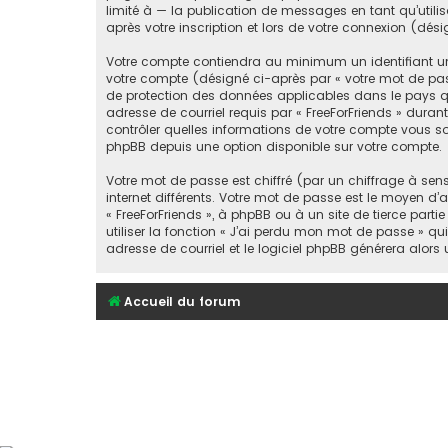
limité à — la publication de messages en tant qu’utili
après votre inscription et lors de votre connexion (dé
Votre compte contiendra au minimum un identifiant un
votre compte (désigné ci-après par « votre mot de passe
de protection des données applicables dans le pays qui
adresse de courriel requis par « FreeForFriends » durant 
contrôler quelles informations de votre compte vous so
phpBB depuis une option disponible sur votre compte.
Votre mot de passe est chiffré (par un chiffrage à sen
internet différents. Votre mot de passe est le moyen d’
« FreeForFriends », à phpBB ou à un site de tierce pa
utiliser la fonction « J’ai perdu mon mot de passe » qu
adresse de courriel et le logiciel phpBB générera alor
Accueil du forum