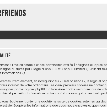
rFriends
ialité
ment « FreeForFriends » et ses partenaires affiliés (désignés ci-après par «
désigné ci-après par « logiciel phpBB » et « phpBB Limited ») utilisent to
s informations »).
érentes. Premièrement, en naviguant sur « FreeForFriends », le logiciel 
teur internet de votre ordinateur. Les deux premiers cookies ne contiennent
nés par le logiciel phpBB. Un troisième cookie sera créé lors de votre 
ltés et permettant d’améliorer votre confort de navigation en tant qu’uti
 pouvons également créer une quatrième sorte de cookies, externes au do
e est de récupérer les informations que vous nous envoyez et que nous 