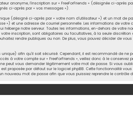
sateur anonyme, l’inscription sur « FreeForFriends » (désignée ci-après 
signés ci-après par « vos messages »).
ique (désigné ci-après par « votre nom d’utilisateur ») et un mot de 
 ») et une adresse de courriel personnelle. Les informations de votre co
 héberge notre serveur. Toutes les informations, en-dehors de votre nom
votre inscription, sont obligatoires ou facultatives, à la seule discrétio
uhaitez rendre publiques ou non. De plus, vous pouvez décider de vous a
s unique) afin qu’il soit sécurisé. Cependant, il est recommandé de ne p
accès à votre compte sur « FreeForFriends », veillez donc à le conservez
rtie ne peut vous demander légitimement votre mot de passe. Si vous oub
i est proposée par défaut sur le logiciel phpBB. Cette fonctionnalité vous
s un nouveau mot de passe afin que vous puissiez reprendre le contrôle 