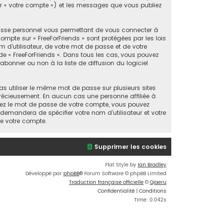
par « votre compte ») et les messages que vous publiez
passe personnel vous permettant de vous connecter à
mpte sur « FreeForFriends » sont protégées par les lois
 d’utilisateur, de votre mot de passe et de votre
n de « FreeForFriends ». Dans tous les cas, vous pouvez
bonner ou non à la liste de diffusion du logiciel
as utiliser le même mot de passe sur plusieurs sites
 précieusement. En aucun cas une personne affiliée à
liez le mot de passe de votre compte, vous pouvez
 demandera de spécifier votre nom d’utilisateur et votre
de votre compte.
Supprimer les cookies
Flat Style by
Ian Bradley
Développé par
phpBB
® Forum Software © phpBB Limited
Traduction française officielle
©
Qiaeru
Confidentialité
|
Conditions
Time: 0.042s