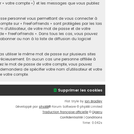
par « votre compte ») et les messages que vous publiez
passe personnel vous permettant de vous connecter à
mpte sur « FreeForFriends » sont protégées par les lois
 d’utilisateur, de votre mot de passe et de votre
n de « FreeForFriends ». Dans tous les cas, vous pouvez
bonner ou non à la liste de diffusion du logiciel
as utiliser le même mot de passe sur plusieurs sites
 précieusement. En aucun cas une personne affiliée à
liez le mot de passe de votre compte, vous pouvez
 demandera de spécifier votre nom d’utilisateur et votre
de votre compte.
Supprimer les cookies
Flat Style by
Ian Bradley
Développé par
phpBB
® Forum Software © phpBB Limited
Traduction française officielle
©
Qiaeru
Confidentialité
|
Conditions
Time: 0.042s