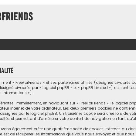
rFriends
ialité
ment « FreeForFriends » et ses partenaires affiliés (désignés ci-après par «
désigné ci-après par « logiciel phpBB » et « phpBB Limited ») utilisent to
s informations »).
érentes. Premièrement, en naviguant sur « FreeForFriends », le logiciel 
teur internet de votre ordinateur. Les deux premiers cookies ne contiennent
nés par le logiciel phpBB. Un troisième cookie sera créé lors de votre 
ltés et permettant d’améliorer votre confort de navigation en tant qu’uti
 pouvons également créer une quatrième sorte de cookies, externes au do
e est de récupérer les informations que vous nous envoyez et que nous 