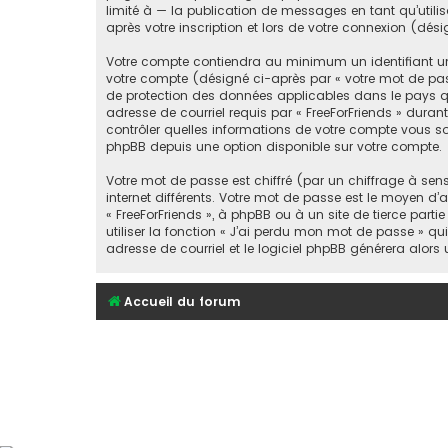
limité à — la publication de messages en tant qu’utili
après votre inscription et lors de votre connexion (dé
Votre compte contiendra au minimum un identifiant un
votre compte (désigné ci-après par « votre mot de passe
de protection des données applicables dans le pays qui
adresse de courriel requis par « FreeForFriends » durant 
contrôler quelles informations de votre compte vous so
phpBB depuis une option disponible sur votre compte.
Votre mot de passe est chiffré (par un chiffrage à sen
internet différents. Votre mot de passe est le moyen d’
« FreeForFriends », à phpBB ou à un site de tierce pa
utiliser la fonction « J’ai perdu mon mot de passe » qu
adresse de courriel et le logiciel phpBB générera alor
Accueil du forum