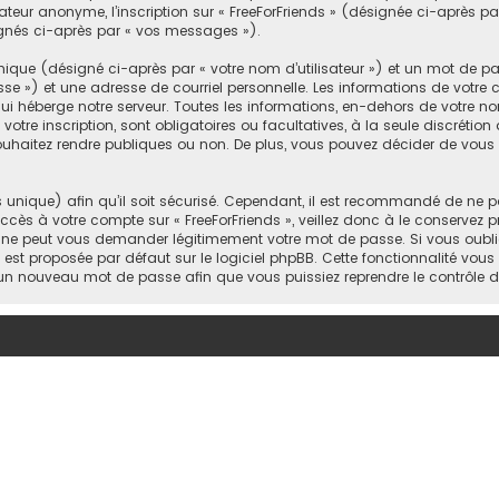
sateur anonyme, l’inscription sur « FreeForFriends » (désignée ci-après 
signés ci-après par « vos messages »).
ique (désigné ci-après par « votre nom d’utilisateur ») et un mot de 
 ») et une adresse de courriel personnelle. Les informations de votre co
 héberge notre serveur. Toutes les informations, en-dehors de votre nom
votre inscription, sont obligatoires ou facultatives, à la seule discrétio
uhaitez rendre publiques ou non. De plus, vous pouvez décider de vous a
s unique) afin qu’il soit sécurisé. Cependant, il est recommandé de ne p
accès à votre compte sur « FreeForFriends », veillez donc à le conservez
rtie ne peut vous demander légitimement votre mot de passe. Si vous oub
i est proposée par défaut sur le logiciel phpBB. Cette fonctionnalité vous
s un nouveau mot de passe afin que vous puissiez reprendre le contrôle 