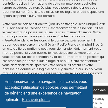
contrôler quelles informations de votre compte vous souhaitez
rendre publiques ou non. De plus, vous pouvez décider de vous
abonner ou non à la liste de diffusion du logiciel phpBB depuis une
option disponible sur votre compte.
Votre mot de passe est chiffré (par un chiffrage à sens unique) afin
qu’il soit sécurisé. Cependant, il est recommandé de ne pas utiliser
le même mot de passe sur plusieurs sites internet différents. Votre
mot de passe est le moyen d’accès à votre compte sur
« FreeForFriends », veillez donc à le conservez précieusement. En
aucun cas une personne affiliée à « FreeForFriends », à phpBB ou à
un site de tierce partie ne peut vous demander légitimement votre
mot de passe. Si vous oubliez le mot de passe de votre compte,
vous pouvez utiliser la fonction « J’ai perdu mon mot de passe » qui
est proposée par défaut sur le logiciel phpBB. Cette fonctionnalité
vous demandera de spécifier votre nom d’utilisateur et votre
adresse de courriel et le logiciel phpBB générera alors un nouveau
mot de passe afin que vous puissiez reprendre le contrôle de votre
compte.
En poursuivant votre navigation sur ce site, vous
acceptez l’utilisation de cookies vous permettant
Accueil du forum
Supprimer les cookies
de bénéficier d’une expérience de navigation
Flat Style by
Ian Bradley
optimale.
En savoir plus…
Développé par
phpBB
® Forum Software © phpBB Limited
Traduction française officielle
©
Qiaeru