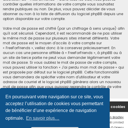
contrôler quelles informations de votre compte vous souhaitez
rendre publiques ou non. De plus, vous pouvez décider de vous
abonner ou non à la liste de diffusion du logiciel phpBB depuis une
option disponible sur votre compte.
Votre mot de passe est chiffré (par un chiffrage à sens unique) afin
qu’il soit sécurisé. Cependant, il est recommandé de ne pas utiliser
le même mot de passe sur plusieurs sites internet différents. Votre
mot de passe est le moyen d’accès à votre compte sur
« FreeForFriends », veillez donc à le conservez précieusement. En
aucun cas une personne affiliée à « FreeForFriends », à phpBB ou à
un site de tierce partie ne peut vous demander légitimement votre
mot de passe. Si vous oubliez le mot de passe de votre compte,
vous pouvez utiliser la fonction « J’ai perdu mon mot de passe » qui
est proposée par défaut sur le logiciel phpBB. Cette fonctionnalité
vous demandera de spécifier votre nom d’utilisateur et votre
adresse de courriel et le logiciel phpBB générera alors un nouveau
mot de passe afin que vous puissiez reprendre le contrôle de votre
compte.
En poursuivant votre navigation sur ce site, vous
acceptez l’utilisation de cookies vous permettant
Accueil du forum
Supprimer les cookies
de bénéficier d’une expérience de navigation
Flat Style by
Ian Bradley
optimale.
En savoir plus…
Développé par
phpBB
® Forum Software © phpBB Limited
Traduction française officielle
©
Qiaeru