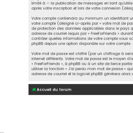
limité à — la publication de messages en tant qu’utili
après votre inscription et lors de votre connexion (dé
Votre compte contiendra au minimum un identifiant un
votre compte (désigné ci-après par « votre mot de passe
de protection des données applicables dans le pays qui
adresse de courriel requis par « FreeForFriends » durant 
contrôler quelles informations de votre compte vous so
phpBB depuis une option disponible sur votre compte.
Votre mot de passe est chiffré (par un chiffrage à sen
internet différents. Votre mot de passe est le moyen d’
« FreeForFriends », à phpBB ou à un site de tierce pa
utiliser la fonction « J’ai perdu mon mot de passe » qu
adresse de courriel et le logiciel phpBB générera alor
Accueil du forum