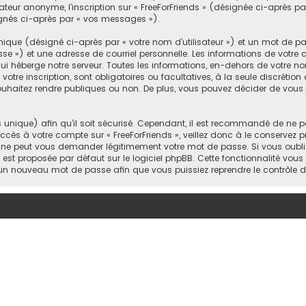
sateur anonyme, l’inscription sur « FreeForFriends » (désignée ci-après 
signés ci-après par « vos messages »).
ique (désigné ci-après par « votre nom d’utilisateur ») et un mot de 
 ») et une adresse de courriel personnelle. Les informations de votre co
 héberge notre serveur. Toutes les informations, en-dehors de votre nom
votre inscription, sont obligatoires ou facultatives, à la seule discrétio
uhaitez rendre publiques ou non. De plus, vous pouvez décider de vous a
s unique) afin qu’il soit sécurisé. Cependant, il est recommandé de ne p
accès à votre compte sur « FreeForFriends », veillez donc à le conservez
rtie ne peut vous demander légitimement votre mot de passe. Si vous oub
i est proposée par défaut sur le logiciel phpBB. Cette fonctionnalité vous
s un nouveau mot de passe afin que vous puissiez reprendre le contrôle 