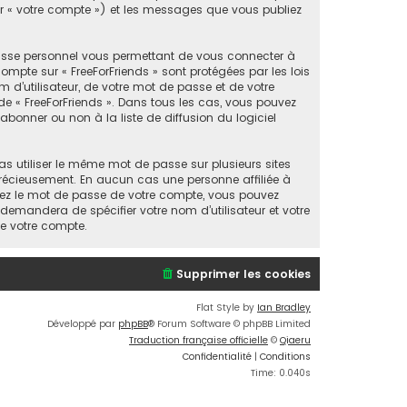
par « votre compte ») et les messages que vous publiez
passe personnel vous permettant de vous connecter à
mpte sur « FreeForFriends » sont protégées par les lois
 d’utilisateur, de votre mot de passe et de votre
n de « FreeForFriends ». Dans tous les cas, vous pouvez
bonner ou non à la liste de diffusion du logiciel
as utiliser le même mot de passe sur plusieurs sites
 précieusement. En aucun cas une personne affiliée à
liez le mot de passe de votre compte, vous pouvez
 demandera de spécifier votre nom d’utilisateur et votre
de votre compte.
Supprimer les cookies
Flat Style by
Ian Bradley
Développé par
phpBB
® Forum Software © phpBB Limited
Traduction française officielle
©
Qiaeru
Confidentialité
|
Conditions
Time: 0.040s