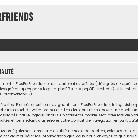
rFriends
ialité
ment « FreeForFriends » et ses partenaires affiliés (désignés ci-après par «
désigné ci-après par « logiciel phpBB » et « phpBB Limited ») utilisent to
s informations »).
érentes. Premièrement, en naviguant sur « FreeForFriends », le logiciel 
teur internet de votre ordinateur. Les deux premiers cookies ne contiennent
nés par le logiciel phpBB. Un troisième cookie sera créé lors de votre 
ltés et permettant d’améliorer votre confort de navigation en tant qu’uti
 pouvons également créer une quatrième sorte de cookies, externes au do
e est de récupérer les informations que vous nous envoyez et que nous 