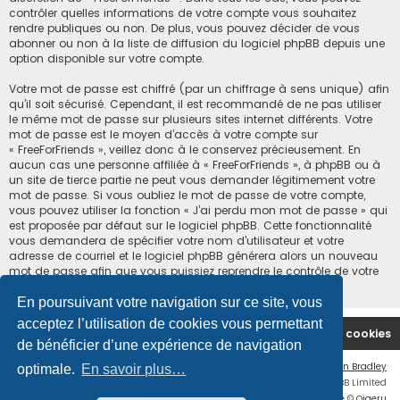
contrôler quelles informations de votre compte vous souhaitez
rendre publiques ou non. De plus, vous pouvez décider de vous
abonner ou non à la liste de diffusion du logiciel phpBB depuis une
option disponible sur votre compte.
Votre mot de passe est chiffré (par un chiffrage à sens unique) afin
qu’il soit sécurisé. Cependant, il est recommandé de ne pas utiliser
le même mot de passe sur plusieurs sites internet différents. Votre
mot de passe est le moyen d’accès à votre compte sur
« FreeForFriends », veillez donc à le conservez précieusement. En
aucun cas une personne affiliée à « FreeForFriends », à phpBB ou à
un site de tierce partie ne peut vous demander légitimement votre
mot de passe. Si vous oubliez le mot de passe de votre compte,
vous pouvez utiliser la fonction « J’ai perdu mon mot de passe » qui
est proposée par défaut sur le logiciel phpBB. Cette fonctionnalité
vous demandera de spécifier votre nom d’utilisateur et votre
adresse de courriel et le logiciel phpBB générera alors un nouveau
mot de passe afin que vous puissiez reprendre le contrôle de votre
compte.
En poursuivant votre navigation sur ce site, vous
acceptez l’utilisation de cookies vous permettant
Accueil du forum
Supprimer les cookies
de bénéficier d’une expérience de navigation
Flat Style by
Ian Bradley
optimale.
En savoir plus…
Développé par
phpBB
® Forum Software © phpBB Limited
Traduction française officielle
©
Qiaeru