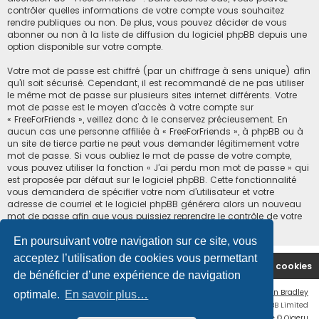
contrôler quelles informations de votre compte vous souhaitez
rendre publiques ou non. De plus, vous pouvez décider de vous
abonner ou non à la liste de diffusion du logiciel phpBB depuis une
option disponible sur votre compte.
Votre mot de passe est chiffré (par un chiffrage à sens unique) afin
qu’il soit sécurisé. Cependant, il est recommandé de ne pas utiliser
le même mot de passe sur plusieurs sites internet différents. Votre
mot de passe est le moyen d’accès à votre compte sur
« FreeForFriends », veillez donc à le conservez précieusement. En
aucun cas une personne affiliée à « FreeForFriends », à phpBB ou à
un site de tierce partie ne peut vous demander légitimement votre
mot de passe. Si vous oubliez le mot de passe de votre compte,
vous pouvez utiliser la fonction « J’ai perdu mon mot de passe » qui
est proposée par défaut sur le logiciel phpBB. Cette fonctionnalité
vous demandera de spécifier votre nom d’utilisateur et votre
adresse de courriel et le logiciel phpBB générera alors un nouveau
mot de passe afin que vous puissiez reprendre le contrôle de votre
compte.
En poursuivant votre navigation sur ce site, vous
acceptez l’utilisation de cookies vous permettant
Accueil du forum
Supprimer les cookies
de bénéficier d’une expérience de navigation
Flat Style by
Ian Bradley
optimale.
En savoir plus…
Développé par
phpBB
® Forum Software © phpBB Limited
Traduction française officielle
©
Qiaeru