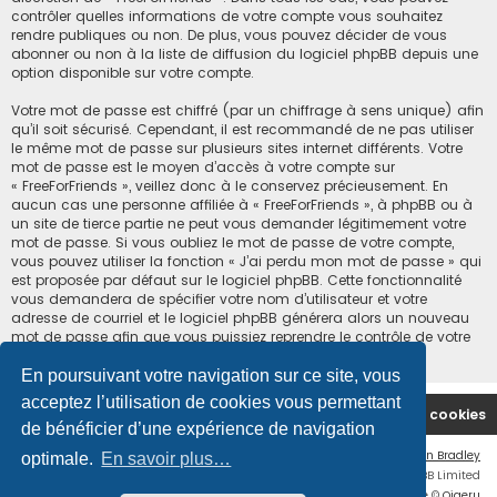
contrôler quelles informations de votre compte vous souhaitez
rendre publiques ou non. De plus, vous pouvez décider de vous
abonner ou non à la liste de diffusion du logiciel phpBB depuis une
option disponible sur votre compte.
Votre mot de passe est chiffré (par un chiffrage à sens unique) afin
qu’il soit sécurisé. Cependant, il est recommandé de ne pas utiliser
le même mot de passe sur plusieurs sites internet différents. Votre
mot de passe est le moyen d’accès à votre compte sur
« FreeForFriends », veillez donc à le conservez précieusement. En
aucun cas une personne affiliée à « FreeForFriends », à phpBB ou à
un site de tierce partie ne peut vous demander légitimement votre
mot de passe. Si vous oubliez le mot de passe de votre compte,
vous pouvez utiliser la fonction « J’ai perdu mon mot de passe » qui
est proposée par défaut sur le logiciel phpBB. Cette fonctionnalité
vous demandera de spécifier votre nom d’utilisateur et votre
adresse de courriel et le logiciel phpBB générera alors un nouveau
mot de passe afin que vous puissiez reprendre le contrôle de votre
compte.
En poursuivant votre navigation sur ce site, vous
acceptez l’utilisation de cookies vous permettant
Accueil du forum
Supprimer les cookies
de bénéficier d’une expérience de navigation
Flat Style by
Ian Bradley
optimale.
En savoir plus…
Développé par
phpBB
® Forum Software © phpBB Limited
Traduction française officielle
©
Qiaeru