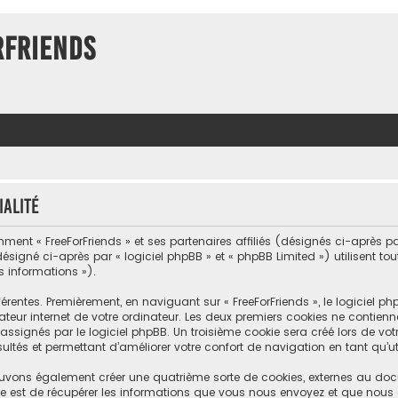
rFriends
ialité
ment « FreeForFriends » et ses partenaires affiliés (désignés ci-après par «
désigné ci-après par « logiciel phpBB » et « phpBB Limited ») utilisent to
s informations »).
érentes. Premièrement, en naviguant sur « FreeForFriends », le logiciel 
teur internet de votre ordinateur. Les deux premiers cookies ne contiennent
nés par le logiciel phpBB. Un troisième cookie sera créé lors de votre 
ltés et permettant d’améliorer votre confort de navigation en tant qu’uti
 pouvons également créer une quatrième sorte de cookies, externes au do
e est de récupérer les informations que vous nous envoyez et que nous 