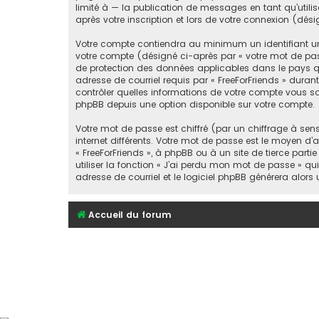
limité à — la publication de messages en tant qu’utili
après votre inscription et lors de votre connexion (dé
Votre compte contiendra au minimum un identifiant un
votre compte (désigné ci-après par « votre mot de passe
de protection des données applicables dans le pays qui
adresse de courriel requis par « FreeForFriends » durant 
contrôler quelles informations de votre compte vous so
phpBB depuis une option disponible sur votre compte.
Votre mot de passe est chiffré (par un chiffrage à sen
internet différents. Votre mot de passe est le moyen d’
« FreeForFriends », à phpBB ou à un site de tierce pa
utiliser la fonction « J’ai perdu mon mot de passe » qu
adresse de courriel et le logiciel phpBB générera alor
Accueil du forum