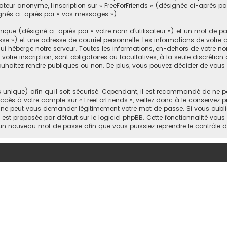
sateur anonyme, l’inscription sur « FreeForFriends » (désignée ci-après 
signés ci-après par « vos messages »).
ique (désigné ci-après par « votre nom d’utilisateur ») et un mot de 
 ») et une adresse de courriel personnelle. Les informations de votre co
 héberge notre serveur. Toutes les informations, en-dehors de votre nom
votre inscription, sont obligatoires ou facultatives, à la seule discrétio
uhaitez rendre publiques ou non. De plus, vous pouvez décider de vous a
s unique) afin qu’il soit sécurisé. Cependant, il est recommandé de ne p
accès à votre compte sur « FreeForFriends », veillez donc à le conservez
rtie ne peut vous demander légitimement votre mot de passe. Si vous oub
i est proposée par défaut sur le logiciel phpBB. Cette fonctionnalité vous
s un nouveau mot de passe afin que vous puissiez reprendre le contrôle 