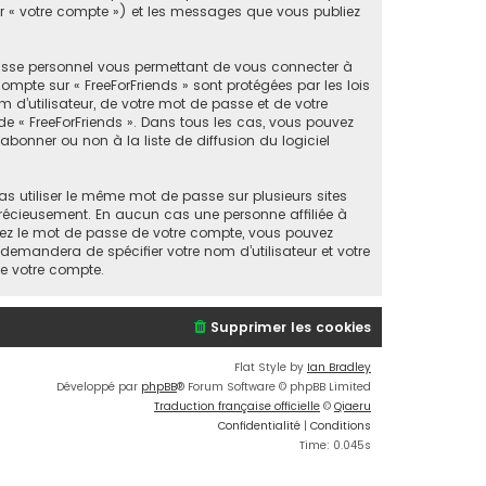
par « votre compte ») et les messages que vous publiez
passe personnel vous permettant de vous connecter à
mpte sur « FreeForFriends » sont protégées par les lois
 d’utilisateur, de votre mot de passe et de votre
n de « FreeForFriends ». Dans tous les cas, vous pouvez
bonner ou non à la liste de diffusion du logiciel
as utiliser le même mot de passe sur plusieurs sites
 précieusement. En aucun cas une personne affiliée à
liez le mot de passe de votre compte, vous pouvez
 demandera de spécifier votre nom d’utilisateur et votre
de votre compte.
Supprimer les cookies
Flat Style by
Ian Bradley
Développé par
phpBB
® Forum Software © phpBB Limited
Traduction française officielle
©
Qiaeru
Confidentialité
|
Conditions
Time: 0.045s