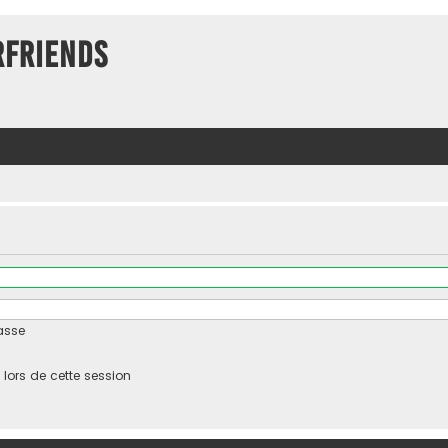
rFriends
asse
ors de cette session