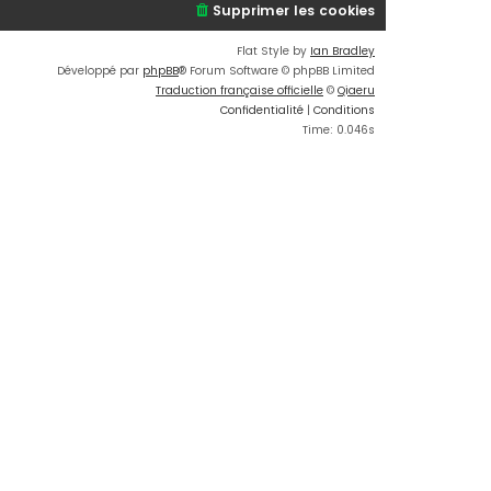
Supprimer les cookies
Flat Style by
Ian Bradley
Développé par
phpBB
® Forum Software © phpBB Limited
Traduction française officielle
©
Qiaeru
Confidentialité
|
Conditions
Time: 0.046s