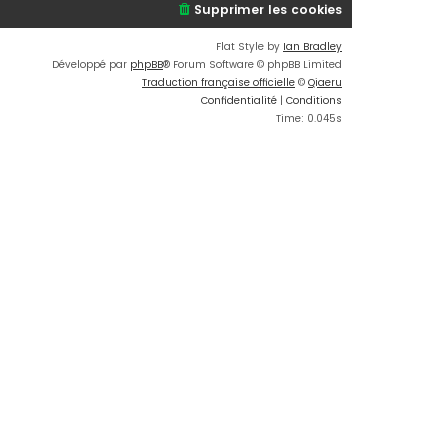
Supprimer les cookies
Flat Style by
Ian Bradley
Développé par
phpBB
® Forum Software © phpBB Limited
Traduction française officielle
©
Qiaeru
Confidentialité
|
Conditions
Time: 0.045s