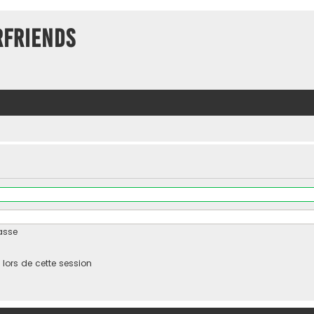
rFriends
asse
ors de cette session