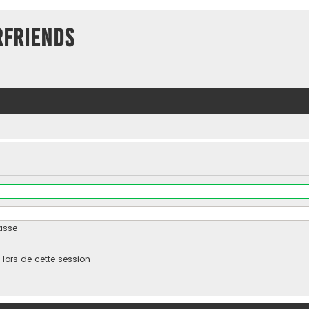
rFriends
asse
ors de cette session