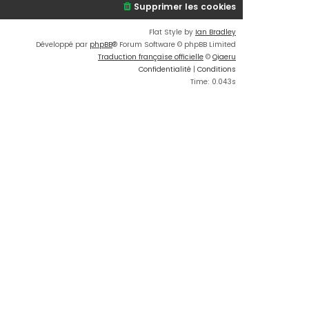
Supprimer les cookies
Flat Style by
Ian Bradley
Développé par
phpBB
® Forum Software © phpBB Limited
Traduction française officielle
©
Qiaeru
Confidentialité
|
Conditions
Time: 0.043s