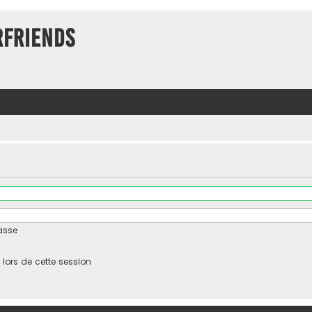
rFriends
asse
ors de cette session