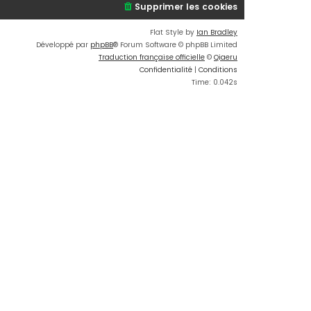
Supprimer les cookies
Flat Style by
Ian Bradley
Développé par
phpBB
® Forum Software © phpBB Limited
Traduction française officielle
©
Qiaeru
Confidentialité
|
Conditions
Time: 0.042s