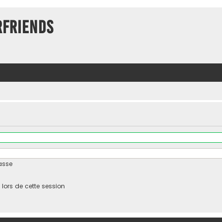
rFriends
asse
ors de cette session