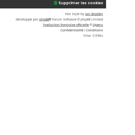
Supprimer les cookies
Flat Style by
Ian Bradley
Développé par
phpBB
® Forum Software © phpBB Limited
Traduction française officielle
©
Qiaeru
Confidentialité
|
Conditions
Time: 0.046s