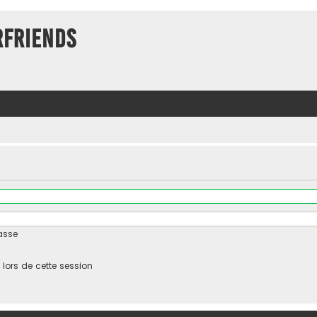
rFriends
asse
ors de cette session