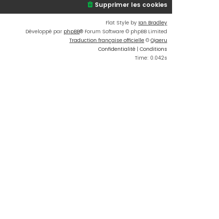
Supprimer les cookies
Flat Style by
Ian Bradley
Développé par
phpBB
® Forum Software © phpBB Limited
Traduction française officielle
©
Qiaeru
Confidentialité
|
Conditions
Time: 0.042s