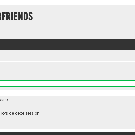
rFriends
asse
ors de cette session