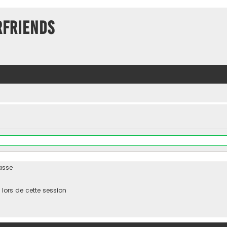
rFriends
asse
ors de cette session