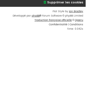
Supprimer les cookies
Flat Style by
Ian Bradley
Développé par
phpBB
® Forum Software © phpBB Limited
Traduction française officielle
©
Qiaeru
Confidentialité
|
Conditions
Time: 0.042s