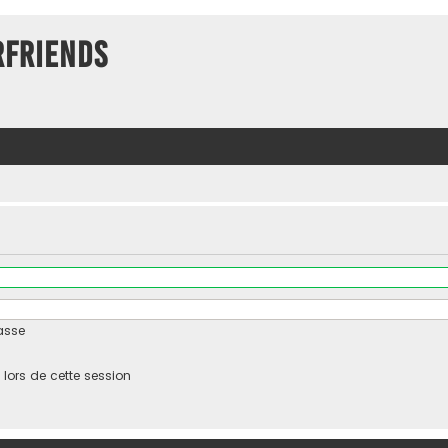
rFriends
asse
ors de cette session