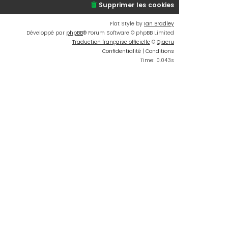
Supprimer les cookies
Flat Style by
Ian Bradley
Développé par
phpBB
® Forum Software © phpBB Limited
Traduction française officielle
©
Qiaeru
Confidentialité
|
Conditions
Time: 0.043s