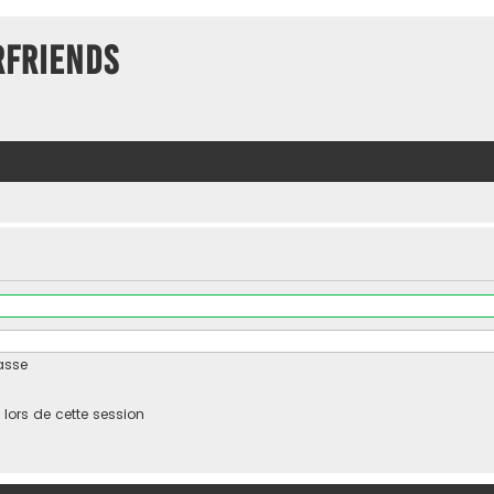
rFriends
asse
ors de cette session