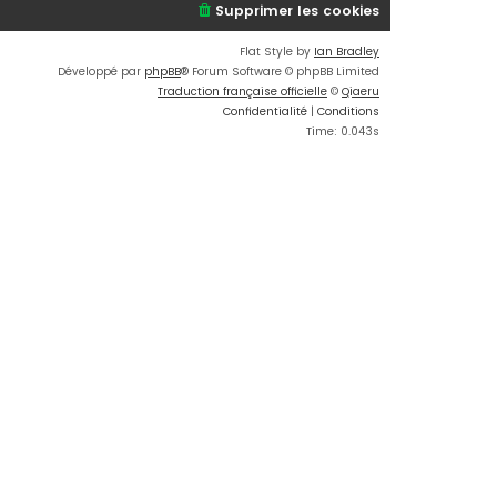
Supprimer les cookies
Flat Style by
Ian Bradley
Développé par
phpBB
® Forum Software © phpBB Limited
Traduction française officielle
©
Qiaeru
Confidentialité
|
Conditions
Time: 0.043s