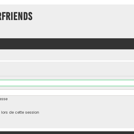
rFriends
asse
ors de cette session