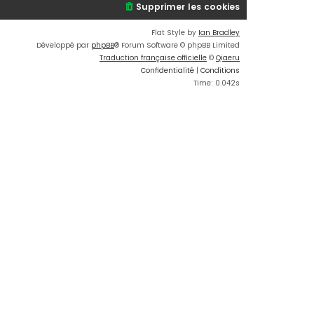
Supprimer les cookies
Flat Style by
Ian Bradley
Développé par
phpBB
® Forum Software © phpBB Limited
Traduction française officielle
©
Qiaeru
Confidentialité
|
Conditions
Time: 0.042s