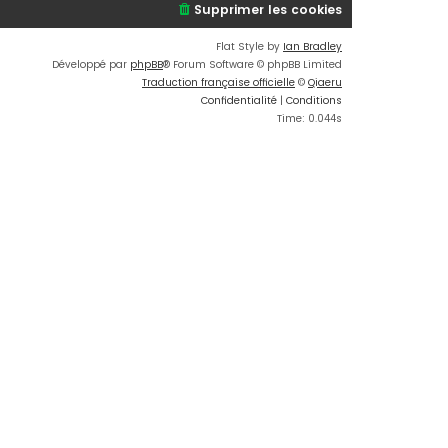
Supprimer les cookies
Flat Style by
Ian Bradley
Développé par
phpBB
® Forum Software © phpBB Limited
Traduction française officielle
©
Qiaeru
Confidentialité
|
Conditions
Time: 0.044s