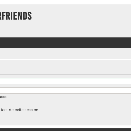
rFriends
asse
ors de cette session